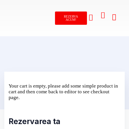
REZERVA
ACUM!
Despre Noi
Închiriază online!
Your cart is empty, please add some simple product in
cart and then come back to editor to see checkout
page.
Rezervarea ta